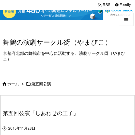

Feedly
RSS


メニュ
舞鶴の演劇サークル谺（やまびこ）

京都府北部の舞鶴市を中心に活動する、演劇サークル谺（やまび
サイド
こ）

前へ


ホーム
>

第五回公演
次へ

検索
第五回公演「しあわせの王子」

2015年11月28日